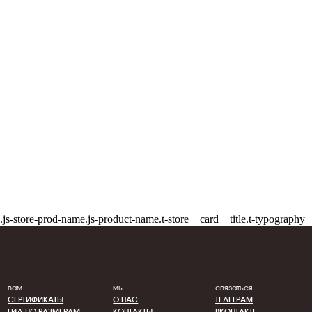
вам
мы
связаться
СЕРТИФИКАТЫ
О НАС
ТЕЛЕГРАМ
ГИД ПО РАЗМЕРАМ
КОНТАКТЫ
ВКОНТАКТЕ
УХОД ЗА ИЗДЕЛИЯМИ
ПУБЛИЧНАЯ ОФЕРТА
ГДЕ КУПИТЬ?
ПОЛЬЗОВАТЕЛЬСКОЕ СОГЛАШЕНИЕ
ВОЗВРАТ И ГАРАНТИЯ
ПОЛИТИКА КОНФИДЕНЦИАЛЬНОСТИ
.js-store-prod-name.js-product-name.t-store__card__title.t-typography_
ОПЛАТА И ДОСТАВКА