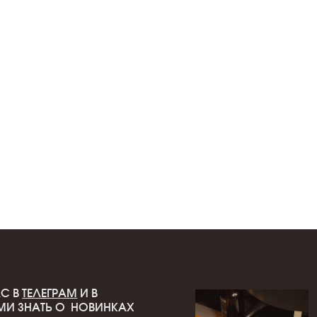
М
И В
 НОВИНКАХ