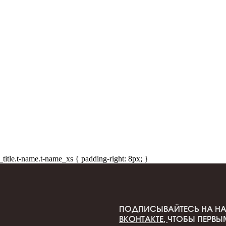
ПОДПИСЫВАЙТЕСЬ НА НАС В
ТЕЛЕГРА
ВКОНТАКТЕ
,
ЧТОБЫ ПЕРВЫМИ ЗНАТЬ О
И ПРЕДСТОЯЩИХ ПЛАНАХ
_title.t-name.t-name_xs { padding-right: 8px; }