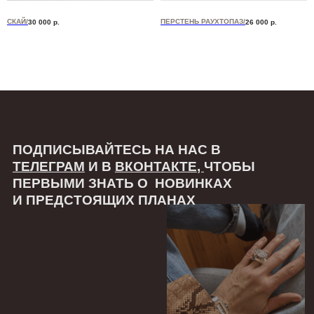
ПОДПИСЫВАЙТЕСЬ НА НАС В
СКАЙ/
ПЕРСТЕНЬ РАУХТОПАЗ/
30 000
р.
26 000
р.
ТЕЛЕГРАМ
И В
ВКОНТАКТЕ
,
ЧТОБЫ
ПЕРВЫМИ ЗНАТЬ О НОВИНКАХ
И ПРЕДСТОЯЩИХ ПЛАНАХ
вам
мы
СЕРТИФИКАТЫ
О НАС
ГДЕ КУПИТЬ?
ГИД ПО РАЗМЕРАМ
КОНТАКТЫ
ВОЗВРАТ И ГАРАНТИЯ
УХОД ЗА ИЗДЕЛИЯМИ
ПУБЛИЧНАЯ ОФЕРТА
ОПЛАТА И ДОСТАВКА
ПОЛЬЗОВАТЕЛЬСКОЕ СОГЛАШЕНИЕ
ПОЛИТИКА КОНФИДЕНЦИАЛЬНОСТИ
связаться
ТЕЛЕГРАМ
ВКОНТАКТЕ