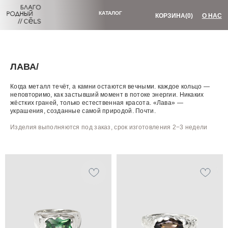
КОРЗИНА
(0)
О НАС
КАТАЛОГ
ЛАВА/
украшения
коллекции
«МАССИВ»
ВСЕ ТОВАРЫ
Когда металл течёт, а камни остаются вечными. каждое кольцо —
«ТАЛИСМАН»
неповторимо, как застывший момент в потоке энергии. Никаких
НОВИНКИ
«ЛАВА»
жёстких граней, только естественная красота. «Лава» —
БАЗОВЫЕ КОЛЬЦА
украшения, созданные самой природой. Почти.
«ЭЛЕМЕНТ»
КОЛЬЦА С КАМНЯМИ
«МИМИМИ»
Изделия выполняются под заказ, срок изготовления 2−3 недели
СЕРЬГИ И КАФФЫ
КОЛЬЦА НА ФАЛАНГУ
КУЛОНЫ
ДЛЯ ВОЛОС
ПОДАРОЧНЫЙ
БУСЫ И
СЕРТИФИКАТ
БРАСЛЕТЫ