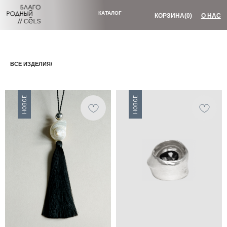
КОРЗИНА
(0)
О НАС
КАТАЛОГ
ВСЕ ИЗДЕЛИЯ/
украшения
коллекции
«МАССИВ»
ВСЕ ТОВАРЫ
«ТАЛИСМАН»
НОВИНКИ
НОВОЕ
НОВОЕ
«ЛАВА»
БАЗОВЫЕ КОЛЬЦА
«ЭЛЕМЕНТ»
КОЛЬЦА С КАМНЯМИ
«МИМИМИ»
СЕРЬГИ И КАФФЫ
КОЛЬЦА НА ФАЛАНГУ
КУЛОНЫ
ДЛЯ ВОЛОС
ПОДАРОЧНЫЙ
БУСЫ И
СЕРТИФИКАТ
БРАСЛЕТЫ