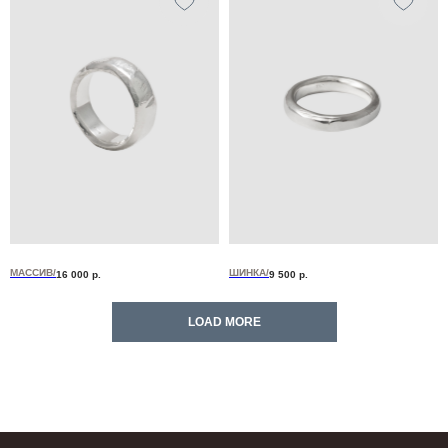
ПОДПИСЫВАЙТЕСЬ НА НАС В
ТЕЛЕГРАМ
И В
ВКОНТАКТЕ
,
ЧТОБЫ
ПЕРВЫМИ ЗНАТЬ О НОВИНКАХ
И ПРЕДСТОЯЩИХ ПЛАНАХ
МАССИВ/
ШИНКА/
16 000
р.
9 500
р.
LOAD MORE
вам
мы
СЕРТИФИКАТЫ
О НАС
ГДЕ КУПИТЬ?
ГИД ПО РАЗМЕРАМ
КОНТАКТЫ
ВОЗВРАТ И ГАРАНТИЯ
УХОД ЗА ИЗДЕЛИЯМИ
ПУБЛИЧНАЯ ОФЕРТА
ОПЛАТА И ДОСТАВКА