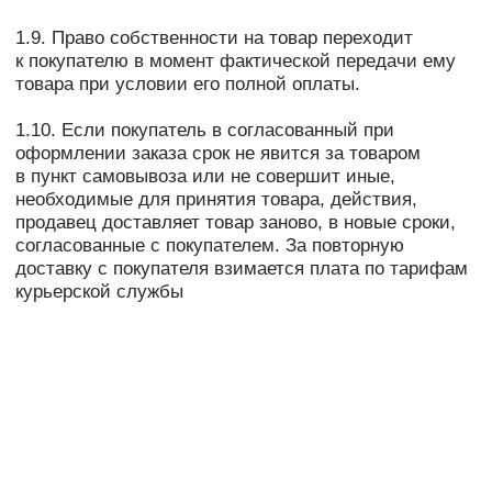
Сервис Долями позволяет разбить сумму покупку
на 4 равные части.
Долями не требует заключения кредитного
договора — не нужно предоставлять паспортные
данные и указывать доход.
Оплатить покупку можно картой любого банка.
Такой же быстрый способ платежа, как оплата
картой — занимает меньше минуты.
Можно не откладывать покупку до зарплаты,
а купить прямо сейчас то, что необходимо.
Инструкция по оформлению и оплате покупок
с помощью сервиса Долями предельно проста:
Соберите корзину с покупками и выберите
способ оплаты «Долями»;
Укажите номер телефона и данные карты;
Оплатите 25% стоимости покупки;
Оставшиеся 3 части спишутся с шагом в 2
недели.
Безопасность обработки интернет-платежей через
платежный шлюз банка гарантирована
международным сертификатом безопасности PCI
DSS. Передача информации происходит
с применением технологии шифрования TLS. Эта
информация недоступна посторонним лицам.
Если у Вас остались вопросы по работе сервиса
Долями,
свяжитесь c нами