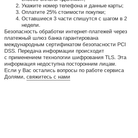
ПОДПИСЫВАЙТЕСЬ НА НАС В
ТЕЛЕГРАМ
И В
ВКОНТАКТЕ
,
ЧТОБЫ
ПЕРВЫМИ ЗНАТЬ О НОВИНКАХ
И ПРЕДСТОЯЩИХ ПЛАНАХ
вам
мы
СЕРТИФИКАТЫ
О НАС
ГДЕ КУПИТЬ?
ГИД ПО РАЗМЕРАМ
КОНТАКТЫ
ВОЗВРАТ И ГАРАНТИЯ
УХОД ЗА ИЗДЕЛИЯМИ
ПУБЛИЧНАЯ ОФЕРТА
ОПЛАТА И ДОСТАВКА
ПОЛЬЗОВАТЕЛЬСКОЕ СОГЛАШЕНИЕ
ПОЛИТИКА КОНФИДЕНЦИАЛЬНОСТИ