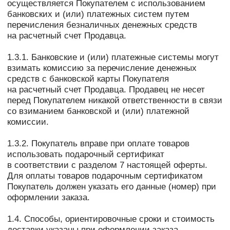
перед Покупателем никакой ответственности в связи
со взиманием банковской и (или) платежной
комиссии.
1.3.2. Покупатель вправе при оплате товаров
использовать подарочный сертификат
в соответствии с разделом 7 настоящей оферты.
Для оплаты товаров подарочным сертификатом
Покупатель должен указать его данные (номер) при
оформлении заказа.
1.4. Способы, ориентировочные сроки и стоимость
доставки указаны при оформлении заказа
в «Корзине». Конкретные сроки доставки могут быть
дополнительно согласованы после оплаты заказа.
1.5. Продавец вправе ограничивать страны,
доступные для международной доставки, или
возможность международной доставки.
1.6. Доставка оплачивается покупателем при
получении товара. При единовременном заказе
на сумму от 15 000 тыс. руб. доставка по России
бесплатна для Покупателя.
1.7. Продавец не несет ответственности
за увеличение сроков доставки в виду
обстоятельств, произошедших не по его вине.
1.8. При передаче товара покупатель проверяет его