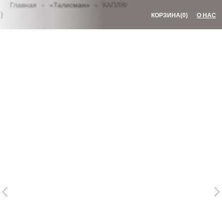
Главная
«Талисман»
КАПЛЯ/
КОРЗИНА
(0)
О НАС
}