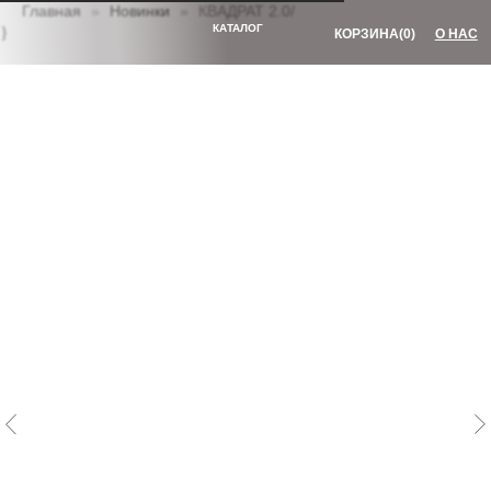
Главная
Новинки
КВАДРАТ 2.0/
КОРЗИНА
(0)
О НАС
КАТАЛОГ
}
украшения
коллекции
«МАССИВ»
ВСЕ ТОВАРЫ
«ТАЛИСМАН»
НОВИНКИ
«ЛАВА»
БАЗОВЫЕ КОЛЬЦА
«ЭЛЕМЕНТ»
КОЛЬЦА С КАМНЯМИ
«МИМИМИ»
СЕРЬГИ И КАФФЫ
КОЛЬЦА НА ФАЛАНГУ
КУЛОНЫ
ДЛЯ ВОЛОС
ПОДАРОЧНЫЙ
БУСЫ И
СЕРТИФИКАТ
БРАСЛЕТЫ