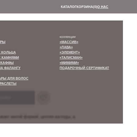
КАТАЛОГ
КОРЗИНА
(0)
О НАС
В КОРЗИНУ
коллекции
«МАССИВ»
«ЛАВА»
«ЭЛЕМЕНТ»
«ТАЛИСМАН»
«МИМИМИ»
ПОДАРОЧНЫЙ СЕРТИФИКАТ
РЗИНУ
ывает милой формой, цепляя взгляды, а