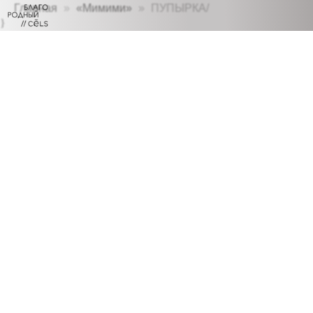
Главная
«Мимими»
ПУПЫРКА/
}