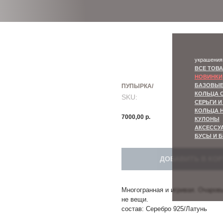
украшения
ВСЕ ТОВАРЫ
НОВИНКИ
БАЗОВЫЕ КОЛЬЦА
КОЛЬЦА С КАМНЯМИ
ПУПЫРКА/
СЕРЬГИ И КАФФЫ
SKU:
КОЛЬЦА НА ФАЛАНГУ
КУЛОНЫ
АКСЕССУАРЫ ДЛЯ ВОЛОС
7000,00
р.
БУСЫ И БРАСЛЕТЫ
ДОБАВИТЬ В КО
Многогранная и игривая. Очаров
не вещи.
состав: Серебро 925/Латунь