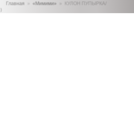
Главная
«Мимими»
КУЛОН ПУПЫРКА/
}