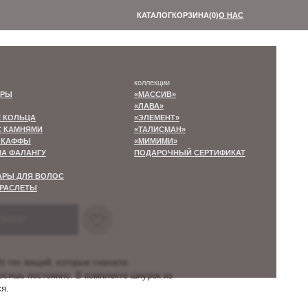
КАТАЛОГ
КОРЗИНА
(0)
О НАС
В КОРЗИНУ
коллекции
«МАССИВ»
«ЛАВА»
«ЭЛЕМЕНТ»
«ТАЛИСМАН»
«МИМИМИ»
ПОДАРОЧНЫЙ СЕРТИФИКАТ
РЗИНУ
Из тех вещей, которые сначала
носишь постоянно. В комплекте шнурок из
я.