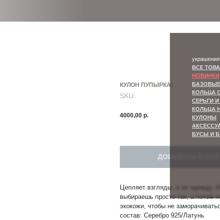
украшения
ВСЕ ТОВАРЫ
НОВИНКИ
БАЗОВЫЕ КОЛЬЦА
КОЛЬЦА С КАМНЯМИ
КУЛОН ПУПЫРКА/
СЕРЬГИ И КАФФЫ
SKU:
КОЛЬЦА НА ФАЛАНГУ
КУЛОНЫ
АКСЕССУАРЫ ДЛЯ ВОЛОС
4000,00
р.
БУСЫ И БРАСЛЕТЫ
ДОБАВИТЬ В КО
Цепляет взгляды, а не одежду. 
выбираешь просто так, а потом 
экокожи, чтобы не заморачиватьс
состав: Серебро 925/Латунь